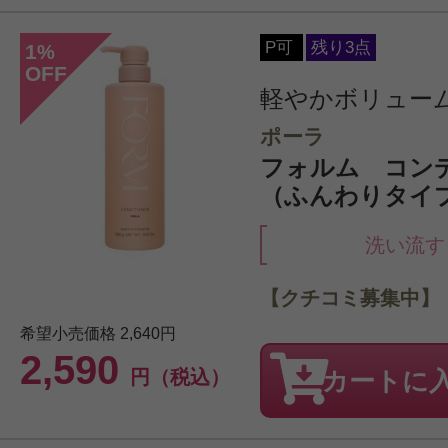
P可
残り3点
1
%
OFF
軽やかボリュー
ポーラ
フォルム コン
（ふんわりタイプ）
洗い流す
【クチコミ募集中】
希望小売価格
2,640円
2,590
円（税込）
カートに