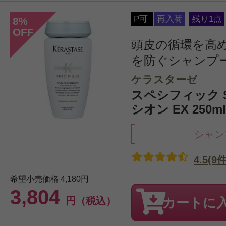
P可
再入荷
残り1点
8
%
OFF
頭皮の循環を高
を防ぐシャンプ
ケラスターゼ
スペシフィック S
シオン EX 250ml
シャン
4.5(9件
希望小売価格
4,180円
3,804
円（税込）
カートに