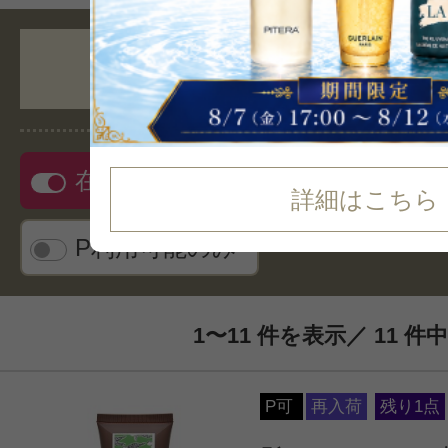
人気順
在庫ありのみ
リス
詳細はこちら
P利用可能のみ
1〜11 件を表示／ 11 件中
P可
再入荷
残り1点