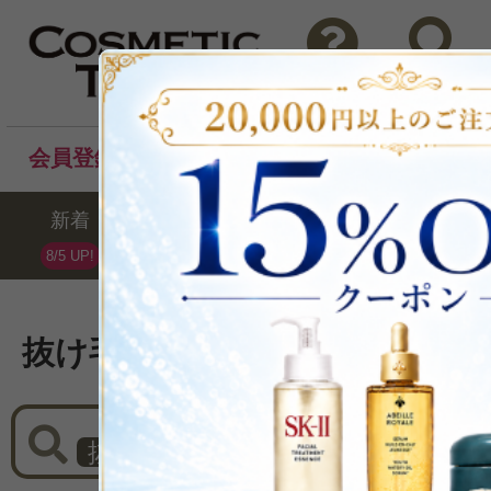
問い合わせ
検索
会員登録後のお買い物でポイントプレゼント！
新着
セール
ランキング
ブラ
8/5 UP!
抜け毛予防商品リスト
抜け毛予防
×