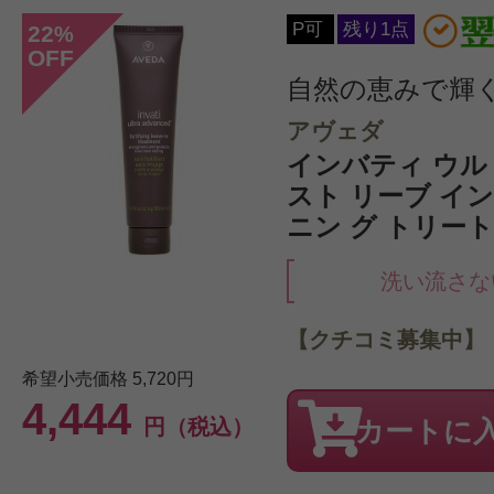
P可
残り1点
22
%
OFF
自然の恵みで輝
アヴェダ
インバティ ウル
スト リーブ イ
ニン グ トリートメ
洗い流さな
【クチコミ募集中】
希望小売価格
5,720円
4,444
円（税込）
カートに