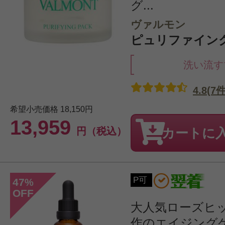
グ...
ヴァルモン
ピュリファイング 
洗い流す
4.8(7件
希望小売価格
18,150円
13,959
円（税込）
カートに
P可
47
%
OFF
大人気ローズヒ
作のエイジング