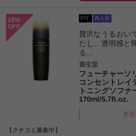
P可
再入荷
18
%
OFF
贅沢なうるおい
たし、透明感と
る...
資生堂
フューチャーソリ
コンセントレイ
トニングソフナ
170ml/5.7fl.oz.
美容
【クチコミ募集中】