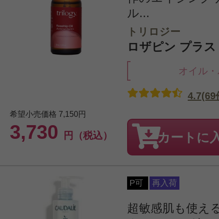
ル...
トリロジー
ロザピン プラス 3
オイル・
4.7(69
希望小売価格
7,150円
3,730
円（税込）
カートに
P可
再入荷
超敏感肌も使え