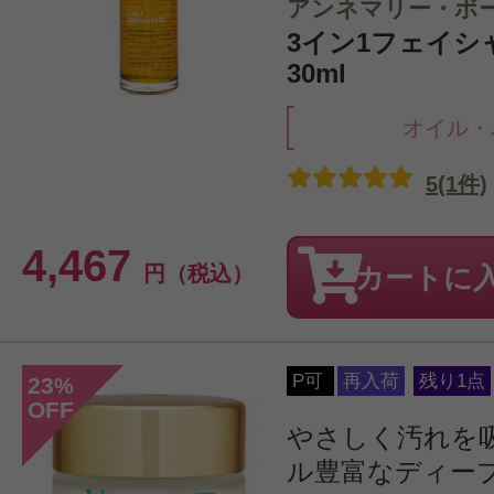
アンネマリー・ボ
3イン1フェイシ
30ml
オイル・
5(1件)
4,467
円（税込）
カートに
P可
再入荷
残り1点
23
%
OFF
やさしく汚れを
ル豊富なディー