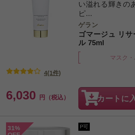
い溢れる輝きの
ピ...
ゲラン
ゴマージュ リサ
ル 75ml
マスク・
4(1件)
6,030
円（税込）
カートに
P可
31
%
OFF