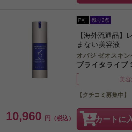
P可
残り2点
【海外流通品】
まない美容液
オバジ ゼオスキン
ブライタライブ 3
美容
【クチコミ募集中】
10,960
円（税込）
カートに