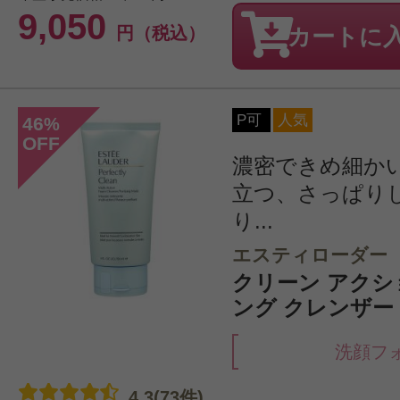
9,050
円（税込）
カートに
P可
人気
46
%
OFF
濃密できめ細か
立つ、さっぱり
り...
エスティローダー
クリーン アクシ
ング クレンザー 1
洗顔フ
4.3(73件)