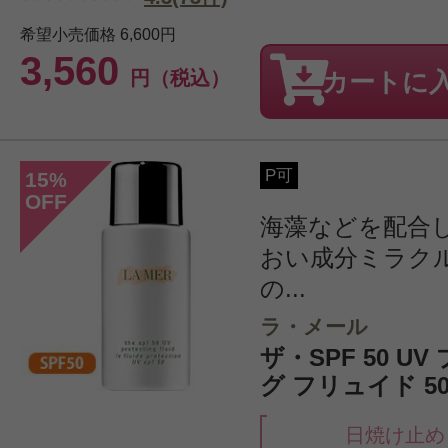
希望小売価格
6,600円
3,560
円（税込）
カートに
P可
15
%
OFF
海藻などを配合
おい成分ミラク
の...
ラ・メール
ザ・SPF 50 U
グ フリュイド 50
日焼け止め