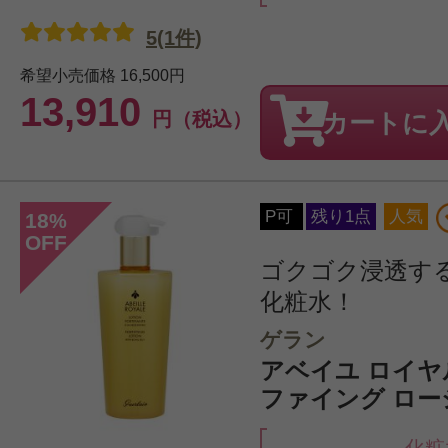
5(1件)
希望小売価格
16,500円
13,910
円（税込）
カートに
P可
残り1点
人気
18
%
OFF
ゴクゴク浸透す
化粧水！
ゲラン
アベイユ ロイヤ
ファイング ローシ