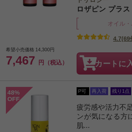
ロザピン プラス 3
オイル・
4.7(69
希望小売価格
14,300円
7,467
円（税込）
カートに
P可
再入荷
残り1点
48
%
OFF
疲労感や活力不
ンが気になる方
肌...