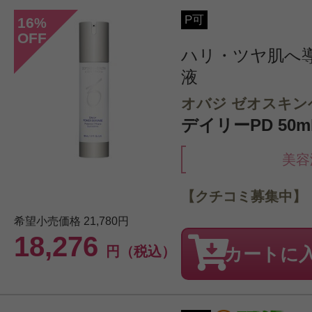
P可
16
%
OFF
ハリ・ツヤ肌へ
液
オバジ ゼオスキン
デイリーPD 50ml/1
美容
【クチコミ募集中】
希望小売価格
21,780円
18,276
円（税込）
カートに