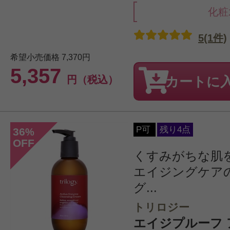
化粧
5(1件)
希望小売価格
7,370円
5,357
円（税込）
カートに
P可
残り4点
36
%
OFF
くすみがちな肌
エイジングケア
グ...
トリロジー
エイジプルーフ 