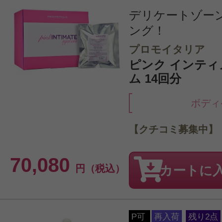
デリケートゾー
ング！
プロモイタリア
ピンク インティ
ム 14回分
ボディ
【クチコミ募集中】
70,080
円（税込）
カートに
P可
再入荷
残り2点