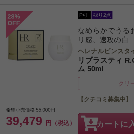
P可
残り2点
28
%
OFF
なめらかでうる
リ感、速攻の白
ヘレナルビンスタ
リプラスティ R.
ム 50ml
クリ
【クチコミ募集中】
希望小売価格
55,000円
39,479
円（税込）
カートに