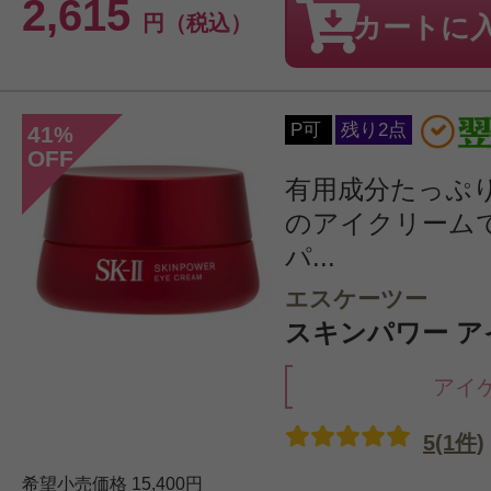
2,615
円（税込）
カートに
P可
残り2点
41
%
OFF
有用成分たっぷ
のアイクリーム
パ...
エスケーツー
スキンパワー アイ
アイ
5(1件)
希望小売価格
15,400円