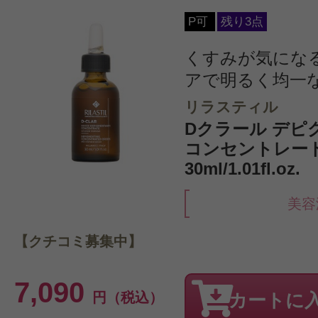
P可
残り3点
くすみが気にな
アで明るく均一
リラスティル
Dクラール デピ
コンセントレー
30ml/1.01fl.oz.
美容
【クチコミ募集中】
7,090
円（税込）
カートに