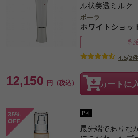
ル状美透ミルク
ポーラ
ホワイトショット 
乳
4.5(2件
12,150
円（税込）
カートに
P可
35
%
OFF
最先端でありな