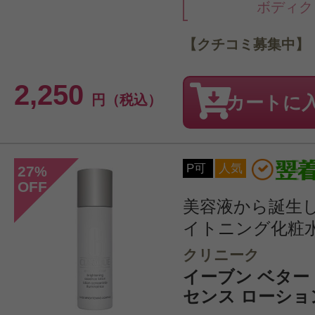
ボディク
【クチコミ募集中】
2,250
円（税込）
カートに
P可
人気
27
%
OFF
美容液から誕生
イトニング化粧
クリニーク
イーブン ベター
センス ローション 