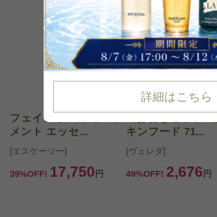
詳細はこちら
フェイシャル トリート
『お得なセット！
メント エッセ...
キンフード 71...
[エスケーツー]
[ヴェレダ]
17,750
2,676
39%OFF!
円
49%OFF!
円