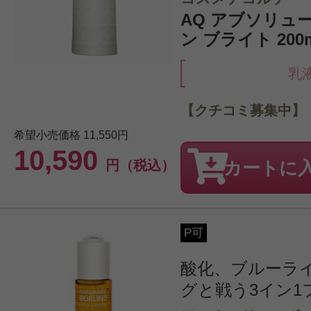
AQ アブソリュ
ン ブライト 200
乳
【クチコミ募集中】
希望小売価格
11,550円
10,590
円（税込）
カートに
P可
酸化、ブルーラ
グと戦う3イン1フ