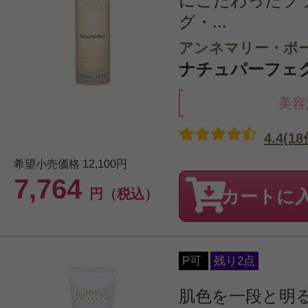
にこだわったブ
グ・...
アンネマリー・ボ
ナチュパーフェクト
美容
4.4(18
希望小売価格
12,100円
7,764
円（税込）
カートに
P可
残り2点
肌色を一段と明