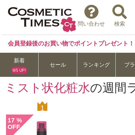
問い合わせ
検索
会員登録後のお買い物でポイントプレゼント！
新着
セール
ランキング
ブラ
8/5 UP!
ミスト状化粧水
の週間
1
17
%
OFF