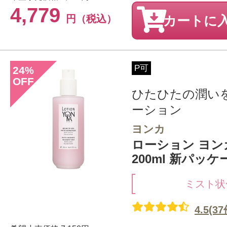
4,779
円（税込）
カートに
P可
24
%
OFF
ひたひたの潤い
ーション
ヨンカ
ローション ヨン
200ml 新パッケ
ミスト状
4.5(37