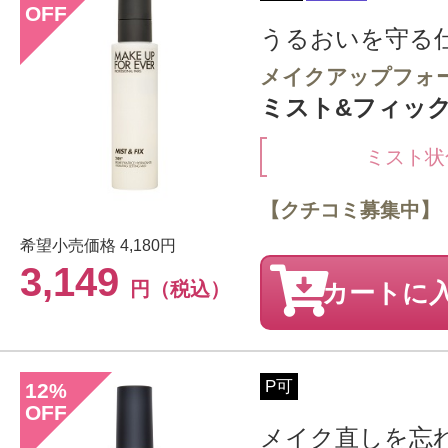
OFF
うるおいを守る
メイクアップフォ
ミスト&フィックス
ミスト状
【クチコミ募集中】
希望小売価格
4,180円
3,149
円（税込）
カートに
P可
12
%
OFF
メイク直しを忘