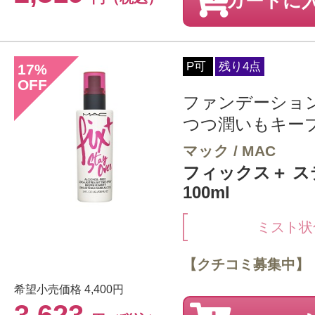
カートに
P可
残り4点
17
%
OFF
ファンデーショ
つつ潤いもキー
マック / MAC
フィックス＋ ス
100ml
ミスト状
【クチコミ募集中】
希望小売価格
4,400円