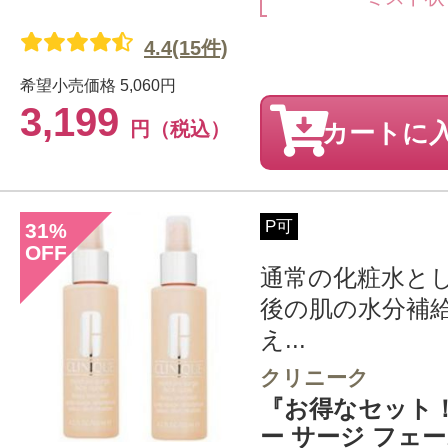
4.4(15件)
希望小売価格
5,060円
3,199
円（税込）
カートに
P可
31
%
OFF
通常の化粧水と
後の肌の水分補
え...
クリニーク
『お得なセット
ー サージ フェ