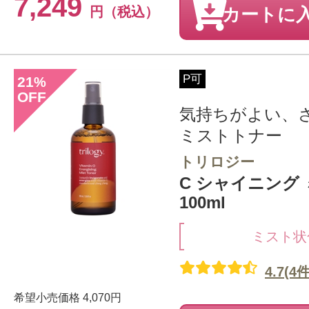
7,249
円（税込）
カートに
P可
21
%
OFF
気持ちがよい、
ミストトナー
トリロジー
C シャイニング
100ml
ミスト状
4.7(4件
希望小売価格
4,070円