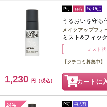
P可
新着
残り5点
うるおいを守る
メイクアップフォ
ミスト&フィックス
ミスト状
【クチコミ募集中】
1,230
円（税込）
カートに
P可
再入荷
24
%