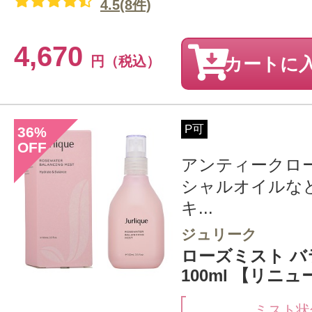
4.5(8件)
4,670
円（税込）
カートに
P可
36
%
OFF
アンティークロ
シャルオイルな
キ...
ジュリーク
ローズミスト 
100ml 【リニ
ミスト状