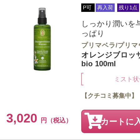
P可
再入荷
残り1点
しっかり潤いを
っぱり
プリマベラ/プリマ
オレンジブロッ
bio 100ml
ミスト状
【クチコミ募集中】
3,020
円（税込）
カートに