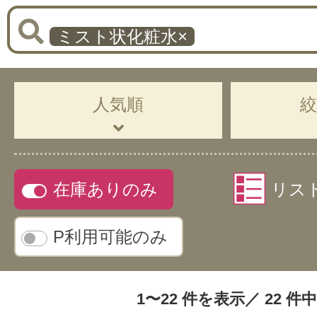
ミスト状化粧水
×
人気順
在庫ありのみ
リス
P利用可能のみ
1〜22 件を表示／ 22 件中