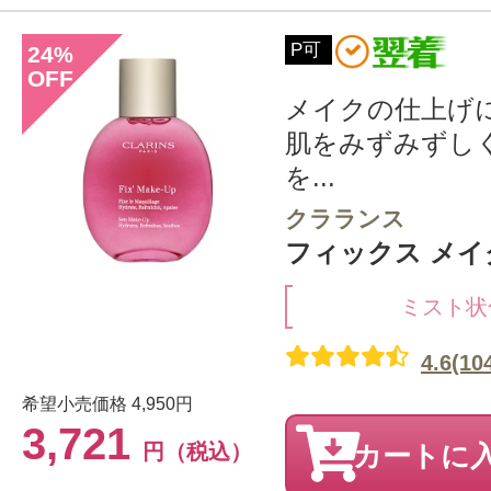
P可
24
%
OFF
メイクの仕上げ
肌をみずみずし
を...
クラランス
フィックス メイク
ミスト状
4.6(10
希望小売価格
4,950円
3,721
円（税込）
カートに