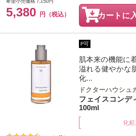
希望小売価格
7,150円
5,380
円（税込）
カートに
P可
肌本来の機能に
溢れる健やかな
化...
ドクターハウシュ
フェイスコンデ
100ml
化粧