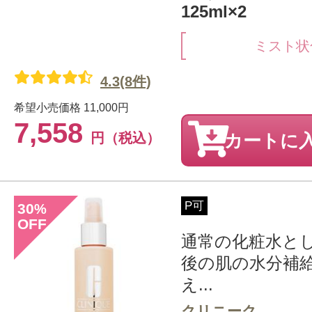
125ml×2
ミスト状
4.3(8件)
希望小売価格
11,000円
7,558
円（税込）
カートに
P可
30
%
OFF
通常の化粧水と
後の肌の水分補
え...
クリニーク