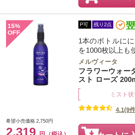
P可
残り2点
15
%
OFF
1本のボトルに
を1000枚以上も使
メルヴィータ
フラワーウォー
スト ローズ 200ml/
ミスト状
4.1(9件
希望小売価格
2,750円
2,319
円（税込）