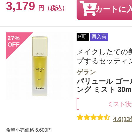
3,179
円（税込）
カートに
P可
再入荷
27
%
OFF
メイクしたての
プするセッティ
ゲラン
パリュール ゴー
ング ミスト 30m
ミスト状
4.6(13
希望小売価格
6,600円