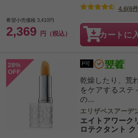
4.6(6件
希望小売価格
3,410円
2,369
円（税込）
カートに
P可
28
%
OFF
乾燥したり、荒
をケアするステ
の...
エリザベスアーデ
エイトアワーク
ロテクタント クリ