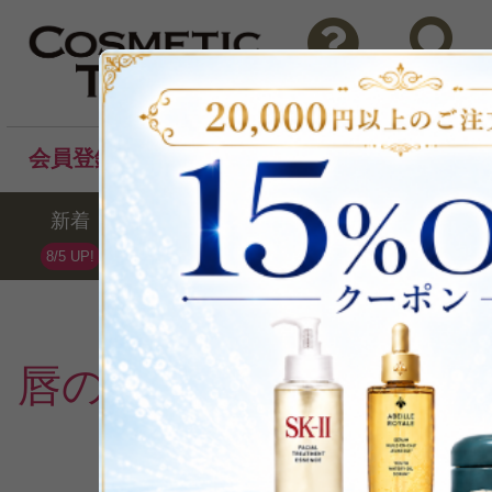
問い合わせ
検索
会員登録後のお買い物でポイントプレゼント！
新着
セール
ランキング
ブラ
8/5 UP!
唇の荒れ・乾燥
の週間
1
2