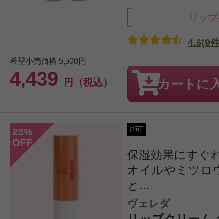
リップ
4.6(9件
希望小売価格
5,500円
4,439
円（税込）
カートに
P可
23
%
OFF
保湿効果にすぐ
オイルやミツロ
と...
ヴェレダ
リップクリーム 4