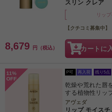
スリン クレア
リップ
【クチコミ募集中】
8,679
円（税込）
カートに
P可
再入荷
残り5点
11
%
OFF
乾燥や荒れた唇
する植物性リッ
アヴェダ
リップ モイスチュア