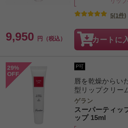
リップ
5(1件)
9,950
円（税込）
カートに
P可
29
%
OFF
唇を乾燥からい
型リップクリー
ゲラン
スーパーティッ
ップ 15ml