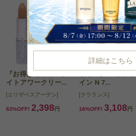
詳細はこちら
『お得なセット！』エ
ウォーター リップ
イトアワークリー...
イン N 7...
[エリザベスアーデン]
[クラランス]
2,398
3,108
63%OFF!
円
16%OFF!
円