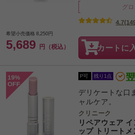
グロ
4.7(14
希望小売価格
8,250円
5,689
円（税込）
カートに
P可
残り1点
19
%
OFF
デリケートな口
ャルケア。
クリニーク
リペアウェア イ
ップ トリートメン