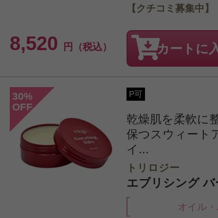
【クチコミ募集中】
8,520
円（税込）
カートに
P可
30
%
OFF
乾燥肌を柔軟に
保つスウィート
イ...
トリロジー
エブリシング バー
オイル・