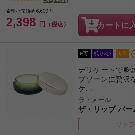
希望小売価格
6,600円
2,398
円（税込）
カートに
P可
残り3点
人気
デリケートで乾
プゾーンに贅沢
ケ...
ラ・メール
ザ・リップ バーム
リップ