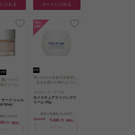
トに入れる
カートに入れる
76
%
OFF
P可
P可
失いかけた生命力を取戻し、
、潤いつづく、
生まれ落ちた時のように...
保湿クリーム
失いかけた生命力を取戻し、
[シエル・エ・メール]
、潤いつづく、
生まれ落ちた時のように...
モイスチュアライジングク
保湿クリーム
 サージ ジェル
リーム 45g
H 50ml
希望小売価格
24,200円
価格
5,940円
76%OFF
5,680
円（税込）
950
円（税込）
クリーム
リーム