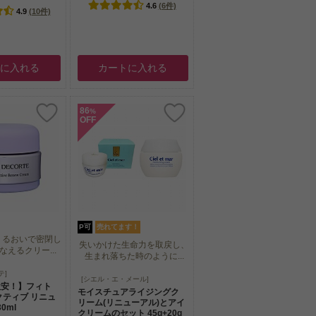
4.6
(6件)
4.9
(10件)
トに入れる
カートに入れる
86
%
OFF
P可
売れてます！
うるおいで密閉し
失いかけた生命力を取戻し、
えるクリー...
生まれ落ちた時のように...
うるおいで密閉し
テ]
失いかけた生命力を取戻し、
[シエル・エ・メール]
えるクリー...
激安！】フィト
生まれ落ちた時のように...
モイスチュアライジングク
クティブ リニュ
リーム(リニューアル)とアイ
0ml
クリームのセット 45g+20g