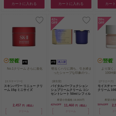
カートに入れる
カートに入れる
カー
42
50
%
%
OFF
OFF
P可
P可
再入荷
No.1クリーム さらに進化
明るくハリに満ち、引き締ま
より深く
ったシャープな印象のつ...
100H
No.1クリーム さらに進化
明るくハリに満ち、引き締ま
より深く
[エスケーツー]
[資生堂]
[クリニーク]
ったシャープな印象のつ...
100H
スキンパワー リニュー クリ
バイタルパーフェクション
モイスチャー
ーム 15g ミニサイズ
シュプリームクリーム コン
クリーム 100
セントレート 50ml レフィル
希望小売価格
19,800円
希望小売
42%OFF
50%OFF
2,457
11,460
2,
円（税込）
円（税込）
クリーム
クリーム
ク