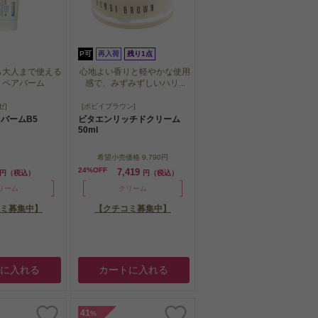
P可
再入荷
残り1点
ら大人まで使える
心地よい香りと軽やかな使用
リペアバーム
感で、みずみずしいハリ...
ら大人まで使える
心地よい香りと軽やかな使用
ゼ]
[ボビイブラウン]
リペアバーム
感で、みずみずしいハリ...
バームB5
ビタエンリッチドクリーム
50ml
希望小売価格
9,790円
24%OFF
7,419
円（税込）
円（税込）
リーム
クリーム
ミ募集中】
【クチコミ募集中】
トに入れる
カートに入れる
41
%