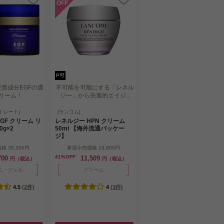
OFF
P可
賞成分EGFの濃
不可能を可能にする「レネル
リーム！
ジー」から先進的エイジ...
賞成分EGFの濃
不可能を可能にする「レネル
トレート]
[ランコム]
リーム！
ジー」から先進的エイジ...
GF クリーム リ
レネルジー HPN クリーム
0g×2
50ml 【海外流通パッケー
ジ】
価格
35,200円
希望小売価格
19,800円
41%OFF
700
11,509
円（税込）
円（税込）
ム・ジェル
クリーム
4.5
(2件)
4
(3件)