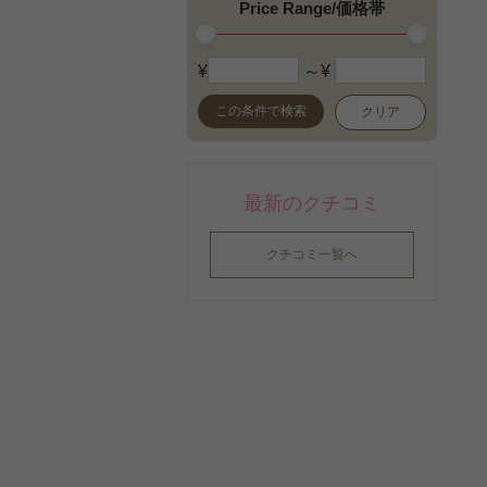
老廃物の排出・代謝 (1)
Price Range/価格帯
ゲラン (4)
リラックス (5)
コーダリー (1)
オーガニックコスメ・自然
¥
～¥
コスメデコルテ (5)
派/ナチュラル化粧品 (12)
この条件で検索
クリア
シエル・エ・メール (2)
無香料 (2)
シスレー (1)
資生堂 (13)
最新のクチコミ
シャネル (2)
ジュリーク (4)
クチコミ一覧へ
スキンシューティカルズ
(4)
ソティス (6)
ソルファス（雪花秀） (2)
ディオール（クリスチャン
ディオール） (2)
ドクターハウシュカ (3)
ドクタールノー (1)