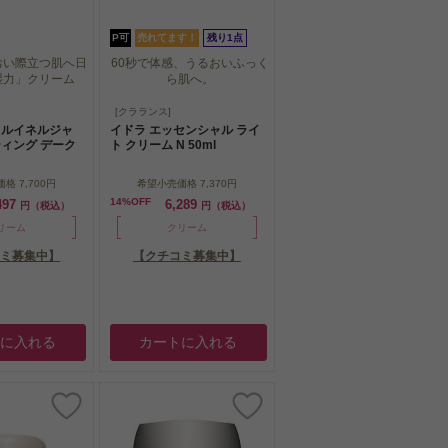
P可
売れてます！
残り1点
おい際立つ肌へ日
60秒で体感、うるおいふっく
湿力」クリーム
ら肌へ。
おい際立つ肌へ日
60秒で体感、うるおいふっく
[クラランス]
湿力」クリーム
ら肌へ。
ャルイネルジャ
イドラ エッセンシャル ライ
ィング デーク
ト クリーム N 50ml
価格
7,700円
希望小売価格
7,370円
14%OFF
497
6,289
円（税込）
円（税込）
リーム
クリーム
ミ募集中】
【クチコミ募集中】
トに入れる
カートに入れる