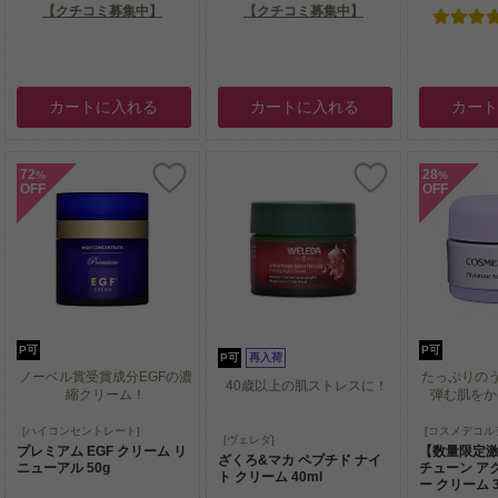
【クチコミ募集中】
【クチコミ募集中】
カートに入れる
カートに入れる
カー
72
28
%
%
OFF
OFF
P可
P可
P可
再入荷
ノーベル賞受賞成分EGFの濃
たっぷりの
40歳以上の肌ストレスに！
縮クリーム！
弾む肌をかな
ノーベル賞受賞成分EGFの濃
たっぷりの
[ハイコンセントレート]
[コスメデコル
40歳以上の肌ストレスに！
[ヴェレダ]
縮クリーム！
弾む肌をかな
プレミアム EGF クリーム リ
【数量限定
ざくろ&マカ ペプチド ナイ
ニューアル 50g
チューン ア
ト クリーム 40ml
ー クリーム 3