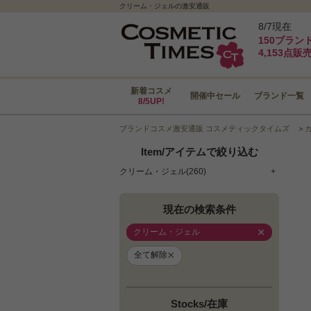
クリーム・ジェルの激安通販
8/7現在
150ブラン
4,153点販
新着コスメ
開催中セール
ブランド一覧
8/5UP!
ブランドコスメ激安通販 コスメティックタイムズ
＞
Item/アイテムで絞り込む
クリーム・ジェル(260)
+
現在の検索条件
×
クリーム・ジェル
×
全て解除
Stocks/在庫