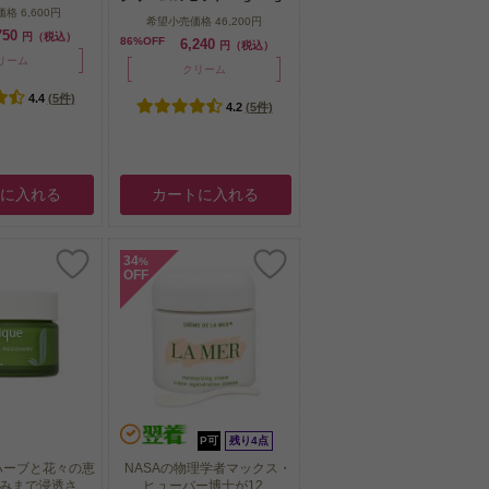
価格
6,600円
希望小売価格
46,200円
750
円（税込）
86%OFF
6,240
円（税込）
リーム
クリーム
4.4
(5件)
4.2
(5件)
トに入れる
カートに入れる
34
%
OFF
P可
残り4点
ハーブと花々の恵
NASAの物理学者マックス・
まで浸透さ...
ヒューバー博士が12...