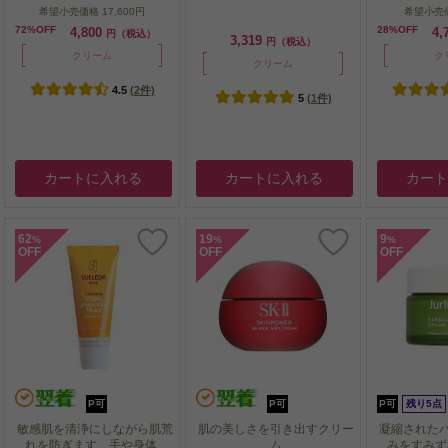
希望小売価格
17,600円
希望小売
72%OFF
28%OFF
4,800
4,
円（税込）
3,319
円（税込）
クリーム
ク
クリーム
4.5
(2件)
5
(1件)
カートに入れる
カートに入れる
カー
62
19
9
%
%
%
OFF
OFF
OFF
P可
P可
P可
残り5点
敏感肌を清浄にしながら肌荒
肌の美しさを引き出すクリー
凝縮された
れを防ぎます。手や身体...
ム
みをすみずみ