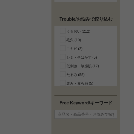
イプサ (1)
ヴァルモン (3)
Trouble/お悩みで絞り込む
ヴェレダ (11)
うるおい (212)
エスケーツー (7)
毛穴 (19)
エスティローダー (12)
ニキビ (2)
エリザベスアーデン (4)
シミ・そばかす (5)
オバジ ゼオスキンヘルス
(2)
低刺激・敏感肌 (17)
オルラーヌ (2)
たるみ (55)
キールズ (5)
赤み・赤ら顔 (5)
ギノー (3)
UVカットコスメ (2)
グッチ (1)
角質ケア (2)
Free Keyword/キーワード
クラランス (27)
顔のテカリ (4)
クリニーク (13)
引き締め (12)
クレ・ド・ポー ボーテ（資
目のクマ (1)
生堂） (1)