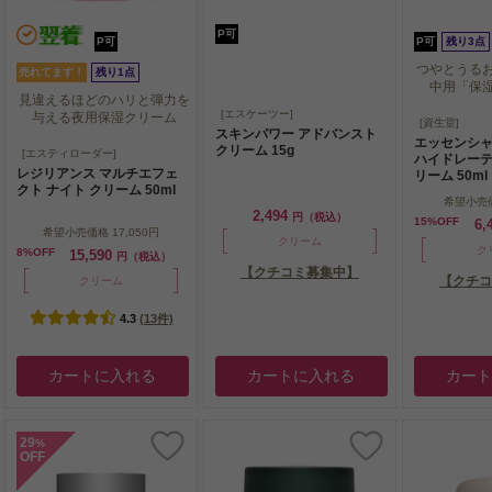
P可
P可
P可
残り3点
つやとうる
売れてます！
残り1点
中用「保
見違えるほどのハリと弾力を
[エスケーツー]
与える夜用保湿クリーム
つやとうる
[資生堂]
スキンパワー アドバンスト
中用「保
エッセンシ
見違えるほどのハリと弾力を
クリーム 15g
[エスティローダー]
ハイドレーテ
与える夜用保湿クリーム
レジリアンス マルチエフェ
リーム 50ml
クト ナイト クリーム 50ml
希望小売
2,494
円（税込）
15%OFF
6,
希望小売価格
17,050円
クリーム
ク
8%OFF
15,590
円（税込）
【クチコミ募集中】
【クチコ
クリーム
4.3
(13件)
カートに入れる
カートに入れる
カー
29
%
OFF