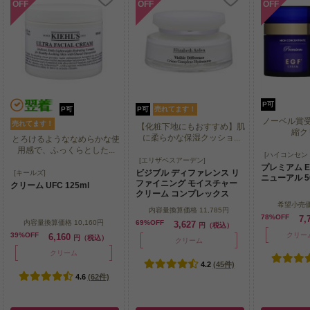
OFF
OFF
OFF
P可
P可
P可
売れてます！
ノーベル賞受
売れてます！
【化粧下地にもおすすめ】肌
縮ク
に柔らかな保湿クッショ...
とろけるようななめらかな使
用感で、ふっくらとした...
ノーベル賞受
[ハイコンセン
【化粧下地にもおすすめ】肌
[エリザベスアーデン]
縮ク
プレミアム E
に柔らかな保湿クッショ...
とろけるようななめらかな使
ビジブル ディファレンス リ
[キールズ]
ニューアル 5
用感で、ふっくらとした...
ファイニング モイスチャー
クリーム UFC 125ml
クリーム コンプレックス
100ml
希望小売
内容量換算価格
11,785円
78%OFF
7,
内容量換算価格
10,160円
69%OFF
3,627
円（税込）
39%OFF
クリー
6,160
円（税込）
クリーム
クリーム
4.2
(45件)
4.6
(62件)