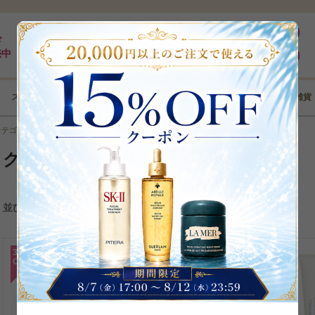
最大5%pt還元｜最短3日｜8,000円以上全国送料無料
ログイン
ド
売中
新規登録
スキンケア
メイクアップ
ボディケア
ヘアケア
コフレ･雑貨
カテゴリから選ぶ
＞
クリーム・ジェル
クリーム・ジェル
1
2
3
4
次
＞＞
並び替え
39
%
OFF