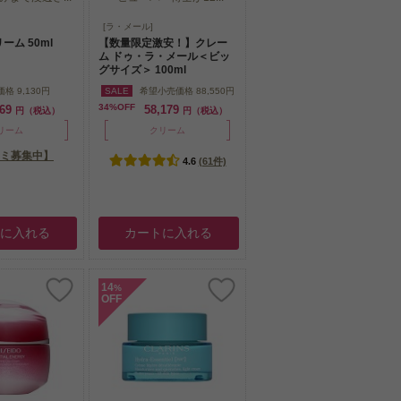
ハーブと花々の恵
NASAの物理学者マックス・
[ラ・メール]
まで浸透さ...
ヒューバー博士が12...
ーム 50ml
【数量限定激安！】クレー
ム ドゥ・ラ・メール＜ビッ
グサイズ＞ 100ml
価格
9,130円
SALE
希望小売価格
88,550円
34%OFF
269
58,179
円（税込）
円（税込）
リーム
クリーム
ミ募集中】
4.6
(61件)
トに入れる
カートに入れる
14
%
OFF