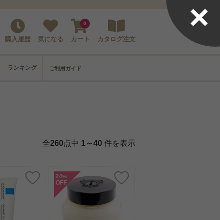
×
0
購入履歴
気になる
カート
カタログ注文
ランキング
ご利用ガイド
全
260
点中
1～40
件を表示
24
%
OFF