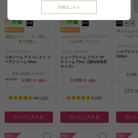
詳細はこちら
P可
P可
P可
再入荷
売れてます！
売れてます！
赤ちゃんか
マルチ
濃密なハリ・ツヤ・弾力。一
シュープリーム プラス クリ
夜で美肌へ。
ームが5年ぶりにリニ...
赤ちゃんか
[ラロッシュポ
マルチ
濃密なハリ・ツヤ・弾力。一
シュープリーム プラス クリ
シカプラスト
[コスメデコルテ]
[エスティローダー]
夜で美肌へ。
ームが5年ぶりにリニ...
100ml
リポソーム アドバンスト リ
シュープリーム プラス YP
ペアクリーム 50ml
クリーム 75ml（国内未発売
サイズ）
希望小売価格
11,550円
2,390
39%OFF
6,960
11,900
円（税込）
円（税込）
ク
クリーム
クリーム
【クチコ
4.6
(13件)
5
(6件)
カートに入れる
カートに入れる
カー
39
69
78
%
%
%