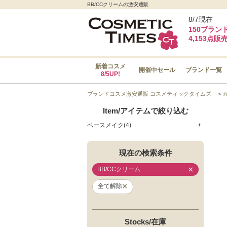
BB/CCクリームの激安通販
8/7現在
150ブラン
4,153点販
新着コスメ
開催中セール
ブランド一覧
8/5UP!
ブランドコスメ激安通販 コスメティックタイムズ
＞
Item/アイテムで絞り込む
ベースメイク(4)
+
現在の検索条件
×
BB/CCクリーム
×
全て解除
Stocks/在庫