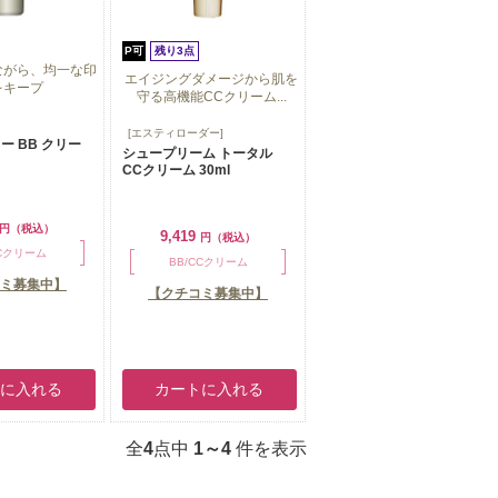
P可
残り3点
ながら、均一な印
エイジングダメージから肌を
をキープ
守る高機能CCクリーム...
ながら、均一な印
エイジングダメージから肌を
[エスティローダー]
をキープ
ー BB クリー
守る高機能CCクリーム...
シュープリーム トータル
CCクリーム 30ml
円（税込）
9,419
円（税込）
CCクリーム
BB/CCクリーム
ミ募集中】
【クチコミ募集中】
トに入れる
カートに入れる
全
4
点中
1～4
件を表示