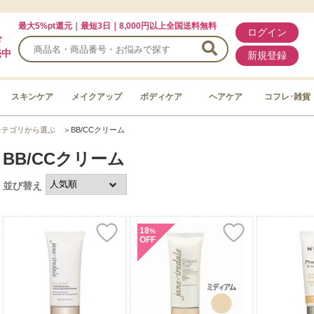
最大5%pt還元｜最短3日｜8,000円以上全国送料無料
ログイン
ド
売中
新規登録
スキンケア
メイクアップ
ボディケア
ヘアケア
コフレ･雑貨
カテゴリから選ぶ
＞
BB/CCクリーム
BB/CCクリーム
並び替え
18
%
OFF