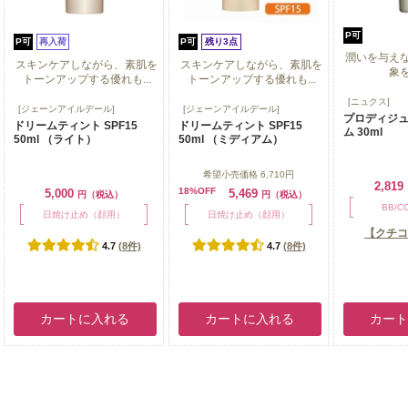
P可
P可
再入荷
P可
残り3点
潤いを与え
スキンケアしながら、素肌を
スキンケアしながら、素肌を
象
トーンアップする優れも...
トーンアップする優れも...
潤いを与え
[ニュクス]
スキンケアしながら、素肌を
スキンケアしながら、素肌を
[ジェーンアイルデール]
[ジェーンアイルデール]
象
プロディジュ
トーンアップする優れも...
トーンアップする優れも...
ドリームティント SPF15
ドリームティント SPF15
ム 30ml
50ml （ライト）
50ml （ミディアム）
希望小売価格
6,710円
2,819
18%OFF
5,000
5,469
円（税込）
円（税込）
BB/
日焼け止め（顔用）
日焼け止め（顔用）
【クチコ
4.7
(8件)
4.7
(8件)
カートに入れる
カートに入れる
カー