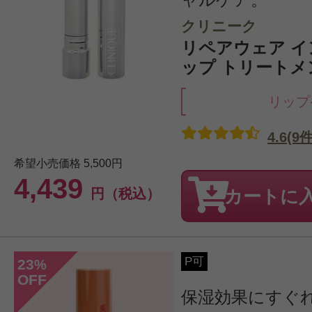
クリニーク
リペアウェア イ
ップ トリートメン
リップ
4.6(9件
希望小売価格
5,500円
4,439
円（税込）
カートに
P可
23
%
OFF
保湿効果にすぐ