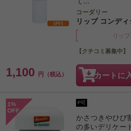
て...
コーダリー
リップ コンディシ
リップ
【クチコミ募集中】
1,100
円（税込）
カートに
P可
1
%
OFF
かさつきやひび
の多いデリケー