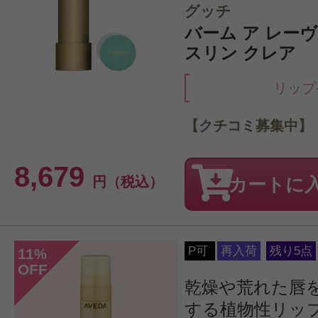
グッチ
バーム ア レーヴル
スリン クレア
リップ
【クチコミ募集中】
8,679
円（税込）
カートに
P可
再入荷
残り5点
11
%
OFF
乾燥や荒れた唇
する植物性リッ