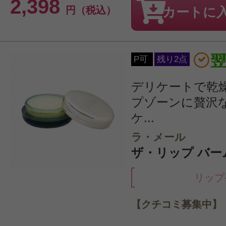
2,398
円（税込）
カートに
P可
残り2点
デリケートで乾
プゾーンに贅沢
ケ...
ラ・メール
ザ・リップ バーム
リップ
【クチコミ募集中】