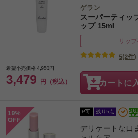
ゲラン
スーパーティッ
ップ 15ml
リップ
5(2件)
希望小売価格
4,950円
3,479
円（税込）
カートに
P可
残り5点
19
%
OFF
デリケートな口
ャルケア。