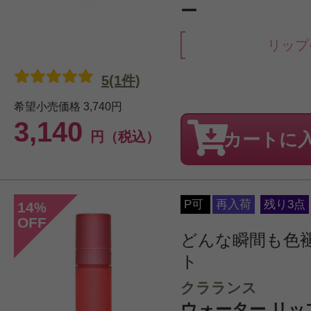
ー
リップ
5(1件)
希望小売価格
3,740円
3,140
円（税込）
カートに
P可
再入荷
残り3点
14
%
OFF
どんな瞬間も色
ト
クラランス
ウォーター リッ