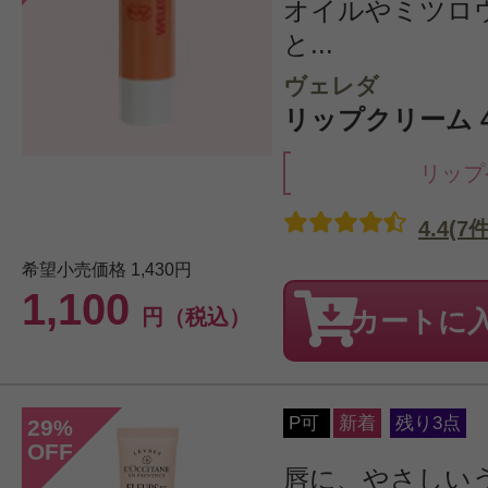
オイルやミツロ
と...
ヴェレダ
リップクリーム 4
リップ
4.4(7件
希望小売価格
1,430円
1,100
円（税込）
カートに
P可
新着
残り3点
29
%
OFF
唇に、やさしい