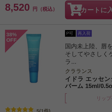
8,520
円（税込）
カートに
P可
再入荷
38
%
OFF
国内未上陸、唇
そしてやさしく
ラ...
クラランス
イドラ エッセン
バーム 15ml/0.5o
リップ
5(1件)