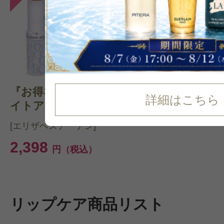
『お得なセット！』エ
詳細はこちら
イトアワークリー...
[エリザベスアーデン]
2,398
円（税込）
リップケア商品リスト