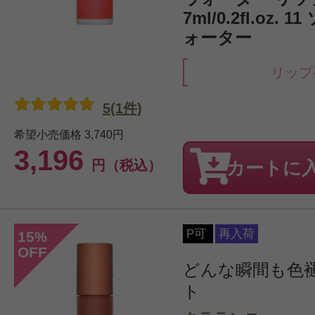
7ml/0.2fl.oz.
ォーター
リップ
5(1件)
希望小売価格
3,740円
3,196
円（税込）
カートに
P可
再入荷
15
%
OFF
どんな瞬間も色
ト