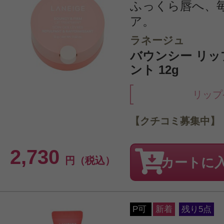
ふっくら唇へ、
ア。
ラネージュ
バウンシー リッ
ント 12g
リップ
【クチコミ募集中】
2,730
円（税込）
カートに
P可
新着
残り5点