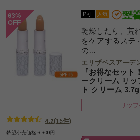
P可
人気
63
%
OFF
乾燥したり、荒
をケアするステ
の...
エリザベスアーデ
『お得なセット
ークリーム リ
ト クリーム 3.7g
リップ
4.2(15件)
希望小売価格
6,600円