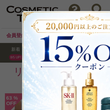
問い合わせ
検索
会員登録後のお買い物でポイントプレゼント！
新着
セール
ランキング
ブラ
8/5 UP!
リップケア
の週間ラ
1
63
%
OFF