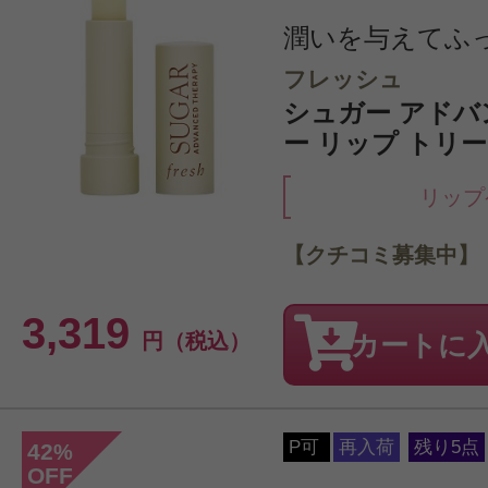
潤いを与えてふ
フレッシュ
シュガー アドバ
ー リップ トリー
リップ
【クチコミ募集中】
3,319
円（税込）
カートに
P可
再入荷
残り5点
42
%
OFF