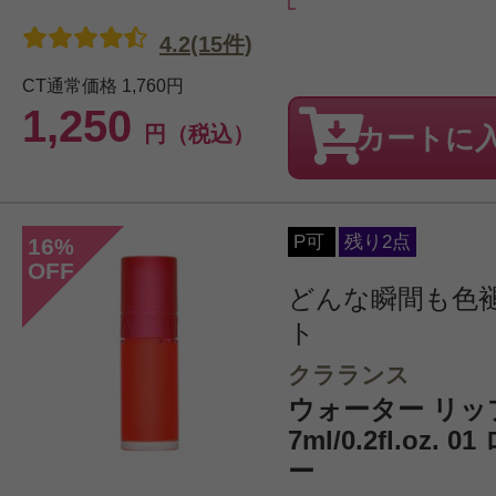
4.2(15件)
CT通常価格
1,760円
1,250
円（税込）
カートに
P可
残り2点
16
%
OFF
どんな瞬間も色
ト
クラランス
ウォーター リッ
7ml/0.2fl.oz.
ー