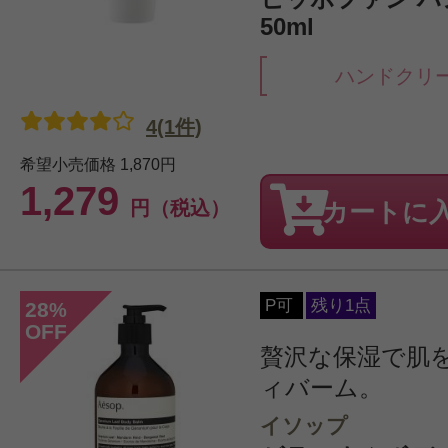
50ml
ハンドクリ
4(1件)
希望小売価格
1,870円
1,279
円（税込）
カートに
P可
残り1点
28
%
OFF
贅沢な保湿で肌
ィバーム。
イソップ