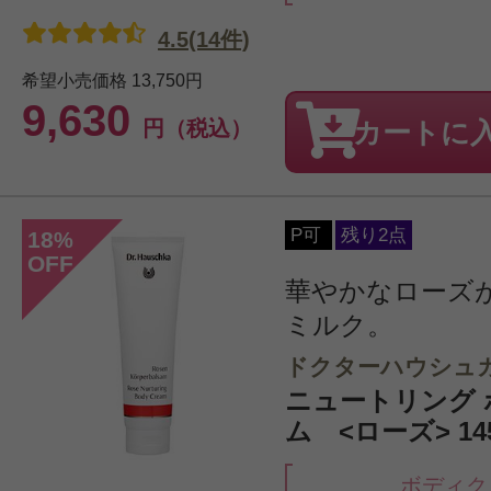
4.5(14件)
希望小売価格
13,750円
9,630
円（税込）
カートに
P可
残り2点
18
%
OFF
華やかなローズ
ミルク。
ドクターハウシュ
ニュートリング
ム <ローズ> 14
ボディク