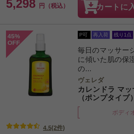
5,298
円（税込）
カートに
P可
再入荷
残り1点
45
%
OFF
毎日のマッサー
に傾いた肌の保
の...
ヴェレダ
カレンドラ マ
（ポンプタイプ） 
ボディ
4.5(2件)