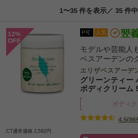
1〜35 件を表示／ 35 件中
P可
人気
12
%
OFF
モデルや芸能人
ベスアーデンのグリ
エリザベスアーデ
グリーンティー
ボディクリーム 5
ボディク
4.5(86
CT通常価格
2,592円