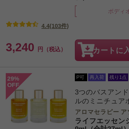
ボディ
4.4(103件)
3,240
円（税込）
カートに
P可
再入荷
残り1点
29
%
OFF
3つのバスアン
ルのミニチュア
アロマセラピー ア
ライフエッセンシ
9ml（合計27ml