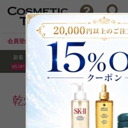
問い合わせ
検索
会員登録後のお買い物でポイントプレゼント！
新着
セール
ランキング
ブラ
8/5 UP!
乾燥(ボディ)
の週間ラ
1
2