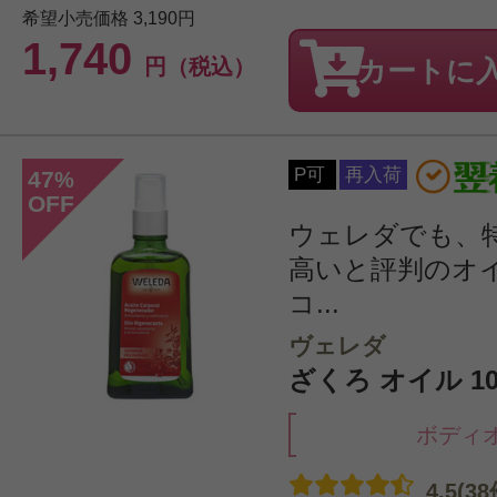
希望小売価格
3,190円
1,740
円（税込）
カートに
P可
再入荷
47
%
OFF
ウェレダでも、
高いと評判のオ
コ...
ヴェレダ
ざくろ オイル 10
ボディ
4.5(38