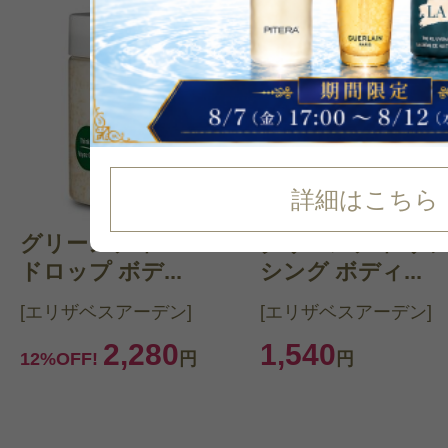
詳細はこちら
グリーンティー ハニー
グリーンティ リ
ドロップ ボデ...
シング ボディ...
[エリザベスアーデン]
[エリザベスアーデン]
2,280
1,540
12%OFF!
円
円