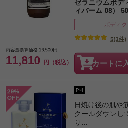
ゼラニウムボデ
ィバーム 08） 50
ボディク
5(3件)
内容量換算価格
16,500円
11,810
円（税込）
カートに
P可
29
%
OFF
日焼け後の肌や
クールダウンし
り...