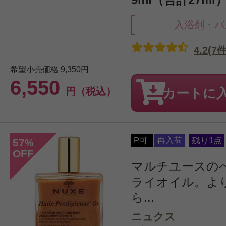
入浴剤・バ
4.2(7件
希望小売価格
9,350円
6,550
円（税込）
カートに
P可
再入荷
残り1点
57
%
OFF
マルチユースの
ライオイル。よ
ら...
ニュクス