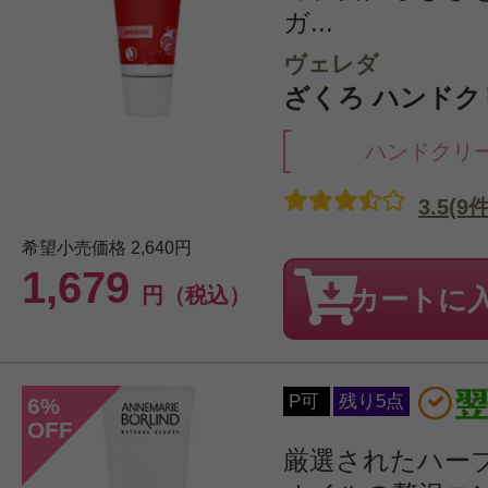
ガ...
ヴェレダ
ざくろ ハンドクリ
ハンドクリ
3.5(9件
希望小売価格
2,640円
1,679
円（税込）
カートに
P可
残り5点
6
%
OFF
厳選されたハー