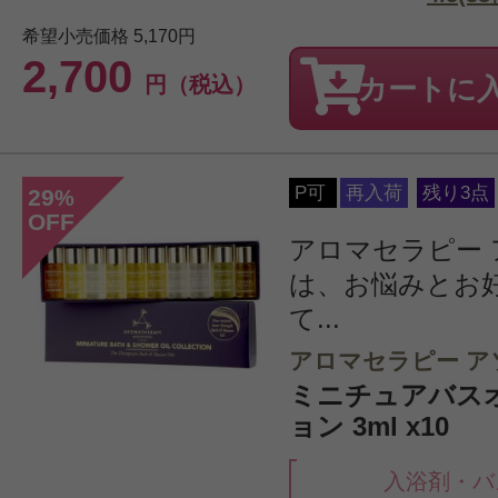
希望小売価格
5,170円
2,700
円（税込）
カートに
P可
再入荷
残り3点
29
%
OFF
アロマセラピー
は、お悩みとお
て...
アロマセラピー ア
ミニチュアバス
ョン 3ml x10
入浴剤・バ