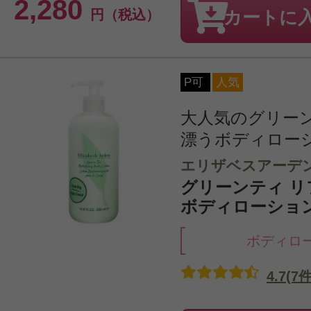
2,280
円（税込）
カートに
P可
人気
大人気のグリー
漂うボディロー
エリザベスアーデ
グリーンティ 
ボディローション 
ボディロ
4.7(7件