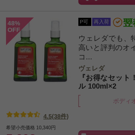
P可
再入荷
48
%
OFF
ウェレダでも、
高いと評判のオ
コ...
ヴェレダ
『お得なセット
ル 100ml×2
ボディ
4.5(38件)
希望小売価格
10,340円