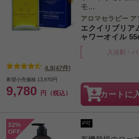
モ...
アロマセラピー ア
エクイリブリア
ャワーオイル 55
入浴剤・バ
4.8(47件)
希望小売価格
13,970円
9,780
円（税込）
カートに
P可
32
%
OFF