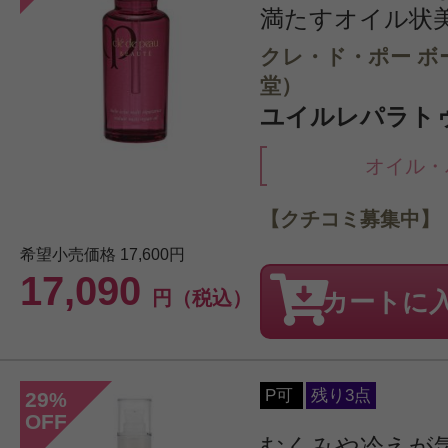
満たすオイル状
クレ・ド・ポー ボ
堂）
ユイルレパラトゥリ
オイル・
【クチコミ募集中】
希望小売価格
17,600円
17,090
円（税込）
カートに
P可
残り3点
29
%
OFF
むくみや冷えが