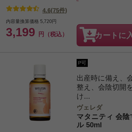
4.6(75件)
内容量換算価格
5,720円
3,199
円（税込）
カートに
P可
出産時に備え、
整え、会陰切開
け...
ヴェレダ
マタニティ 会
ル 50ml