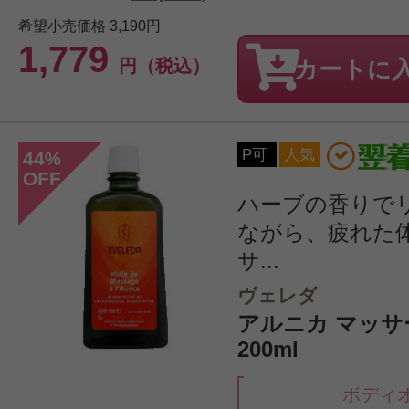
希望小売価格
3,190円
1,779
円（税込）
カートに
P可
人気
44
%
OFF
ハーブの香りで
ながら、疲れた
サ...
ヴェレダ
アルニカ マッ
200ml
ボディ