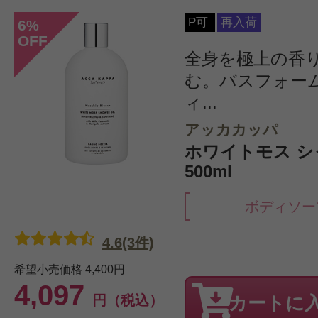
P可
再入荷
6
%
OFF
全身を極上の香
む。バスフォー
ィ...
アッカカッパ
ホワイトモス 
500ml
ボディソー
4.6(3件)
希望小売価格
4,400円
4,097
円（税込）
カートに