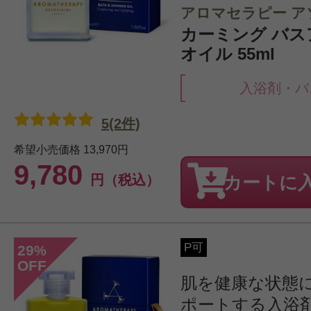
アロマセラピー ア
カーミング バ
オイル 55ml
入浴剤・バ
5(2件)
希望小売価格
13,970円
9,780
円（税込）
カートに
P可
29
%
OFF
肌を健康な状態
ポートする入浴