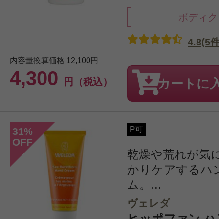
ボディク
4.8(5件
内容量換算価格
12,100円
4,300
円（税込）
カートに
P可
31
%
OFF
乾燥や荒れが気
かりケアするハ
ム。...
ヴェレダ
ヒッポファン 