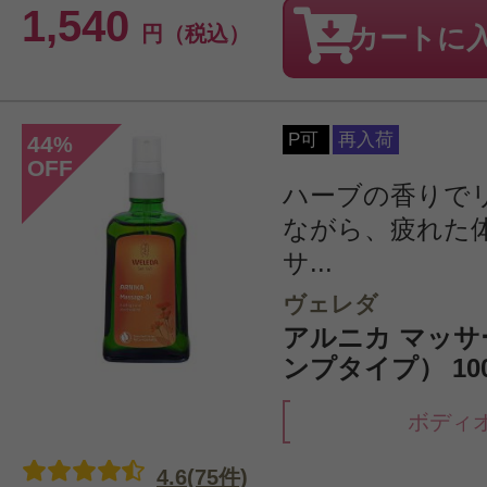
1,540
円（税込）
カートに
P可
再入荷
44
%
OFF
ハーブの香りで
ながら、疲れた
サ...
ヴェレダ
アルニカ マッ
ンプタイプ） 100
ボディ
4.6(75件)