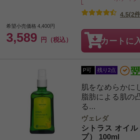
4.5(2件
希望小売価格
4,400円
3,589
円（税込）
カートに
P可
残り2点
肌をなめらかに
脂肪による肌の
る...
ヴェレダ
シトラス オイ
プ） 100ml