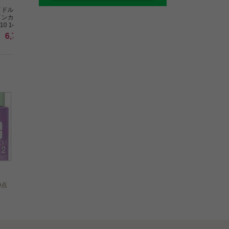
[ランコム]
[ランコム]
[ランコム]
ドル スキン セラム ファ
タンイドル ウルトラ ウェ
ジェニフィック アルテ
インカバー クッション
ア リキッド N PO-01
メ アイクリーム ミニサ
10 14g
30ml
ズ 5ml
6,770
6,770
1,360
円（税込）
円（税込）
円（税込）
0点