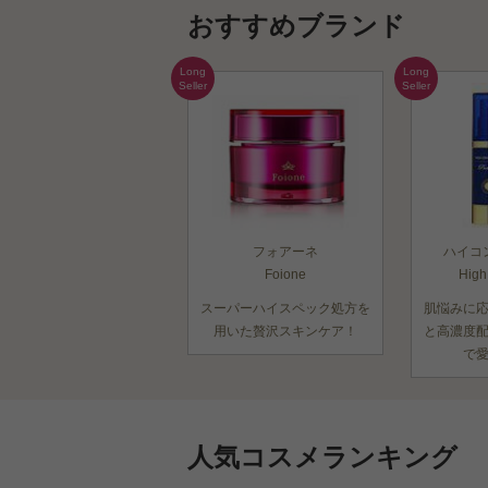
おすすめブランド
Long
Long
Seller
Seller
フォアーネ
ハイコ
Foione
High
スーパーハイスペック処方を
肌悩みに
用いた贅沢スキンケア！
と高濃度
で
人気コスメランキング