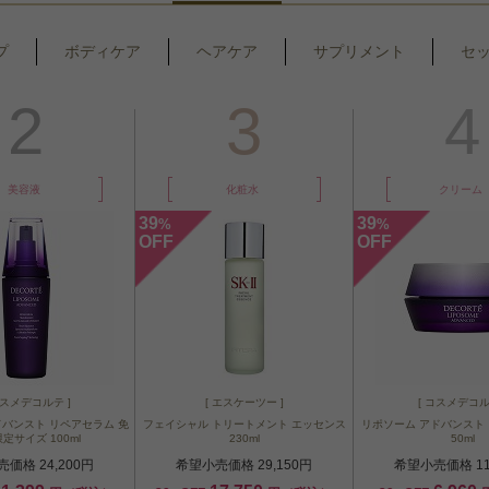
プ
ボディケア
ヘアケア
サプリメント
セ
2
3
4
美容液
化粧水
クリーム
39
39
%
%
OFF
OFF
コスメデコルテ ]
[ エスケーツー ]
[ コスメデコル
ドバンスト リペアセラム 免
フェイシャル トリートメント エッセンス
リポソーム アドバンスト
定サイズ 100ml
230ml
50ml
価格 24,200円
希望小売価格 29,150円
希望小売価格 11