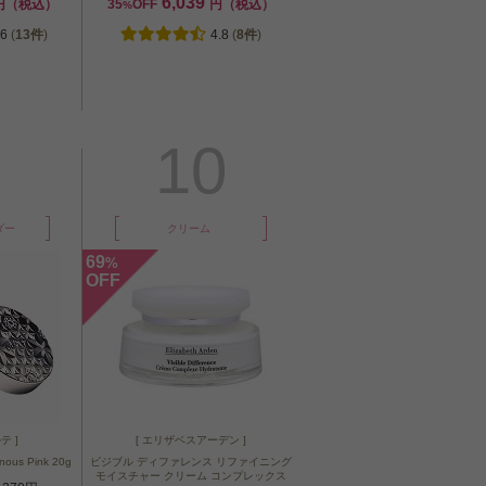
6,039
円（税込）
35
OFF
円（税込）
%
.6
(
13件
)
4.8
(
8件
)
10
ダー
クリーム
69
%
OFF
テ ]
[ エリザベスアーデン ]
us Pink 20g
ビジブル ディファレンス リファイニング
モイスチャー クリーム コンプレックス