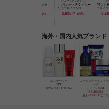
C]
[クラランス]
[ヘレナルビンスタイン]
[
アンス セ
スムース パーフェクティ
リプラスティ R.C. クリー
PTレア 
ション
ング タッチ 15ml
ム ミニサイズ 5ml
ニサイズ 
3,860
3,910
8,3
円（税込）
円（税込）
税込）
海外・国内人気ブランド
エスケーツー
ニールズヤードレメデ
SKII
ーズ
最大
46%OFF
/全55点
NEAL'S YARD
REMEDIES
最大
41%OFF
/全77