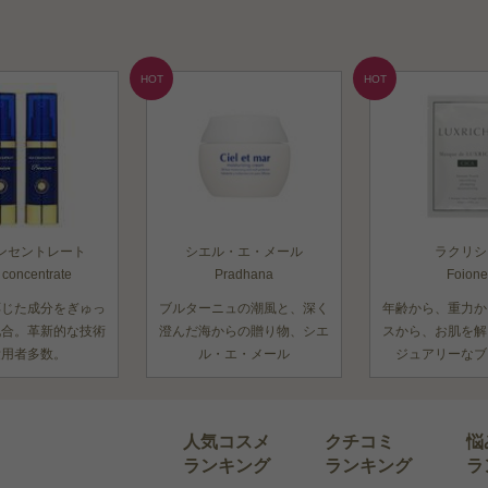
HOT
HOT
ンセントレート
シエル・エ・メール
ラクリシ
 concentrate
Pradhana
Foione
応じた成分をぎゅっ
ブルターニュの潮風と、深く
年齢から、重力か
配合。革新的な技術
澄んだ海からの贈り物、シエ
スから、お肌を解
愛用者多数。
ル・エ・メール
ジュアリーなブ
人気コスメ
クチコミ
悩
ランキング
ランキング
ラ