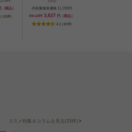
270円
100ml
円（税込）
内容量換算価格 11,785円
3,627
69
OFF
円（税込）
5
(
10件
)
%
4.2
(
45件
)
コスメ特集＆コラムを見る(33件)