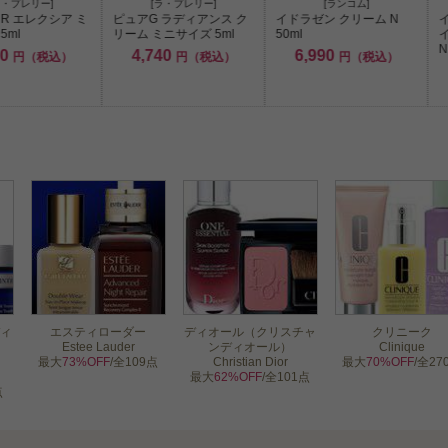
ラ・プレリー]
[ラ・プレリー]
[ランコム]
HR エレクシア ミ
ピュアG ラディアンス ク
イドラゼン クリーム N
イ
5ml
リーム ミニサイズ 5ml
50ml
N
80
4,740
6,990
円（税込）
円（税込）
円（税込）
ィ
エスティローダー
ディオール（クリスチャ
クリニーク
Estee Lauder
ンディオール）
Clinique
最大
73%OFF
/全109点
Christian Dior
最大
70%OFF
/全27
最大
62%OFF
/全101点
点