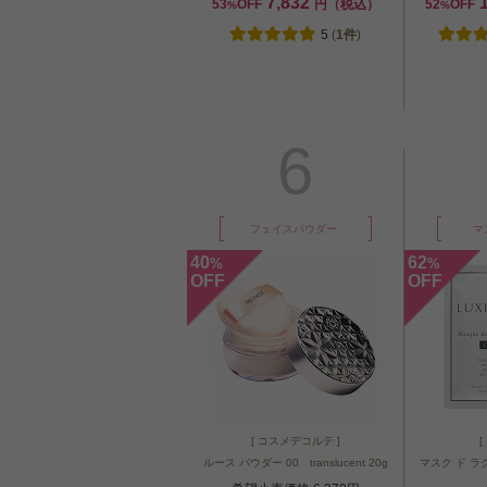
7,832
53
OFF
円（税込）
52
OFF
%
%
5
(
1件
)
6
フェイスパウダー
マ
40
62
%
%
OFF
OFF
[ コスメデコルテ ]
[
ルース パウダー 00 translucent 20g
マスク ド ラク