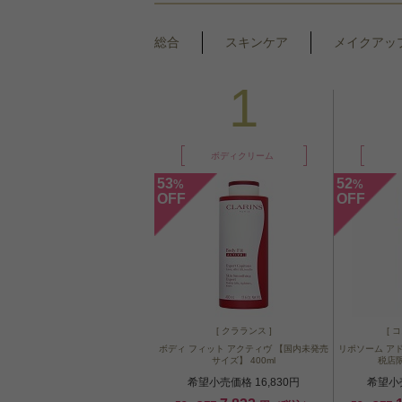
総合
スキンケア
メイクアッ
1
ボディクリーム
53
52
%
%
OFF
OFF
[ クラランス ]
[ 
ボディ フィット アクティヴ 【国内未発売
リポソーム ア
サイズ】 400ml
税店限
希望小売価格 16,830円
希望小売