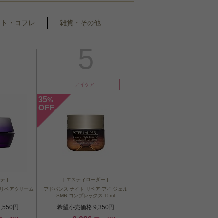
ット・コフレ
雑貨・その他
5
アイケア
35
%
OFF
テ ]
[ エスティローダー ]
 リペアクリーム
アドバンス ナイト リペア アイ ジェル
SMR コンプレックス 15ml
,550円
希望小売価格 9,350円