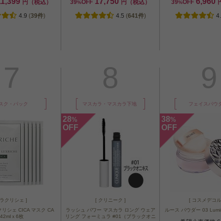
11,399
17,750
6,960
円（税込）
39
OFF
円（税込）
39
OFF
%
%
4.9
(
39件
)
4.5
(
641件
)
4
7
8
9
スク・パック
マスカラ・マスカラ下地
フェイスパウ
28
38
%
%
OFF
OFF
 ラクリシェ ]
[ クリニーク ]
[ コスメデコル
リシェ CICA マスク CA
ラッシュ パワー マスカラ ロング ウェア
ルース パウダー 03 Lumino
42mlｘ6枚
リング フォーミュラ #01（ブラックオニ