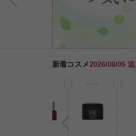
新着コスメ
2026/08/05 
ョン
メイク下地
クリーム