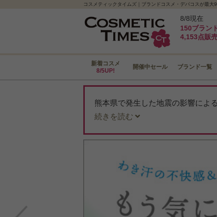
コスメティックタイムズ｜ブランドコスメ・デパコスが最大9
8/8現在
150ブラン
4,153点販
新着コスメ
開催中セール
ブランド一覧
8/5UP!
熊本県で発生した地震の影響によ
続きを読む