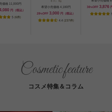
希望小売価格 6,
キス） 6g
価格 11,000円
3,876
希望小売価格 4,180円
38
OFF
%
4,080
円（税込）
3,000
28
OFF
円（税込）
%
5
(
6件
)
4.4
(
237件
)
Cosmetic feature
コスメ特集＆コラム