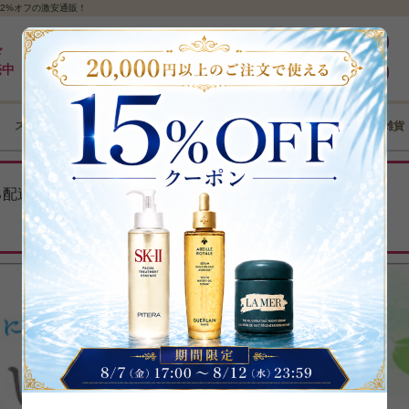
2%オフの激安通販！
最大5%pt還元｜最短3日｜8,000円以上全国送料無料
ログイン
ド
売中
新規登録
スキンケア
メイクアップ
ボディケア
ヘアケア
コフレ･雑貨
る配送遅延について