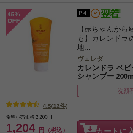
P可
45
%
OFF
【赤ちゃんから
も】カレンドラ
地...
ヴェレダ
カレンドラ ベ
シャンプー 200m
洗顔
4.5(12件)
希望小売価格
2,200円
1,204
円（税込）
カートに