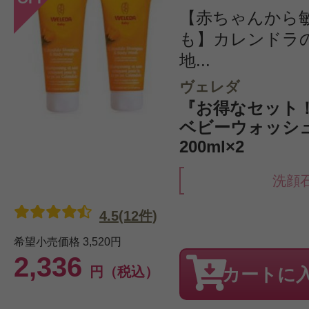
【赤ちゃんから
も】カレンドラ
地...
ヴェレダ
『お得なセット
ベビーウォッシ
200ml×2
洗顔
4.5(12件)
希望小売価格
3,520円
2,336
円（税込）
カートに