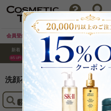
問い合わせ
検索
会員登録後のお買い物でポイントプレゼント！
新着
セール
ランキング
ブラ
8/5 UP!
洗顔石鹸商品リスト
洗顔石鹸
×