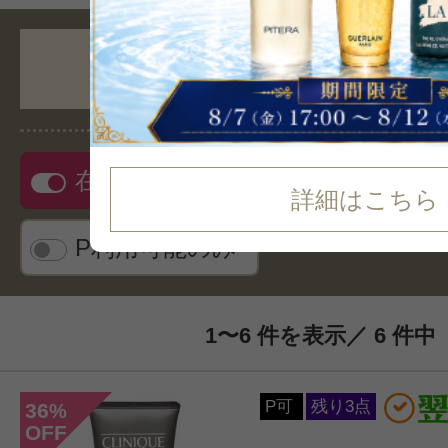
人気順
在庫ありのみ
リス
詳細はこちら
P利用可能のみ
1〜6 件を表示／ 6 件中
P可
残り3点
36
%
OFF