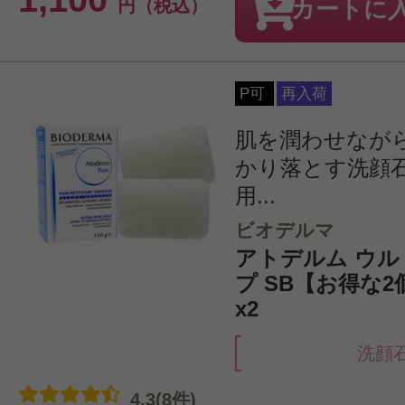
円（税込）
カートに
P可
再入荷
肌を潤わせなが
かり落とす洗顔
用...
ビオデルマ
アトデルム ウ
プ SB【お得な2
x2
洗顔
4.3(8件)