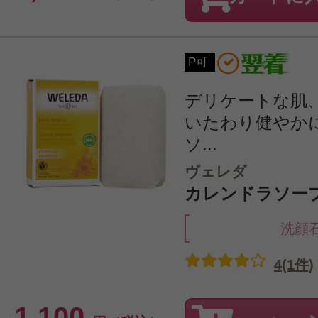
P可
デリケートな肌
いたわり健やか
ソ...
ヴェレダ
カレンドラソープ 
洗顔
4(1件)
1,100