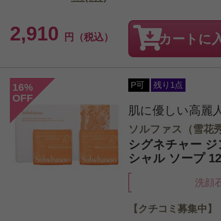
2,910
円（税込）
カートに
P可
残り1点
16
%
OFF
肌に優しい高麗
ソルファス（雪花
シグネチャー ジ
シャル ソープ 120
洗顔
【クチコミ募集中】