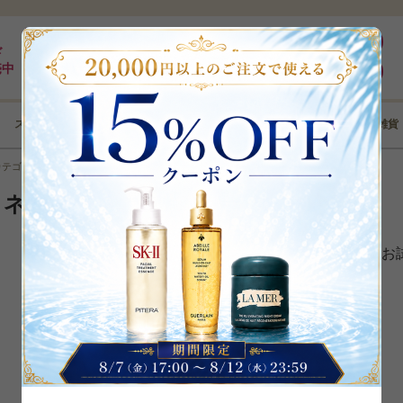
最大5%pt還元｜最短3日｜8,000円以上全国送料無料
ログイン
ド
売中
新規登録
スキンケア
メイクアップ
ボディケア
ヘアケア
コフレ･雑貨
カテゴリから選ぶ
＞
ネイル・ネイルケア
ネイル・ネイルケア
該当の商品は見つかりませんでした。条件を変えて再度お