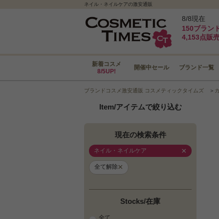
ネイル・ネイルケアの激安通販
8/8現在
150ブラン
4,153点販
新着コスメ
開催中セール
ブランド一覧
8/5UP!
ブランドコスメ激安通販 コスメティックタイムズ
＞
Item/アイテムで絞り込む
現在の検索条件
×
ネイル・ネイルケア
×
全て解除
Stocks/在庫
全て