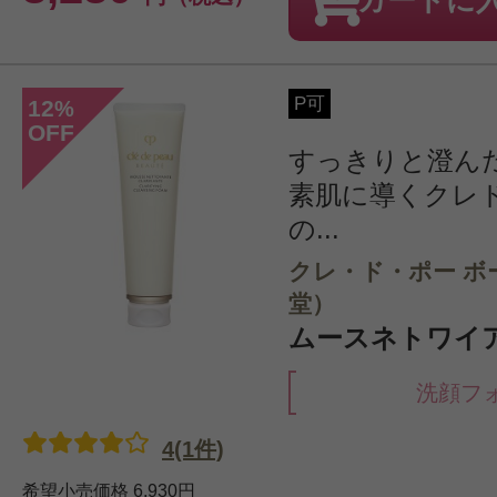
カートに
P可
12
%
OFF
すっきりと澄ん
素肌に導くクレ
の...
クレ・ド・ポー ボ
堂）
ムースネトワイアン
洗顔フ
4(1件)
希望小売価格
6,930円