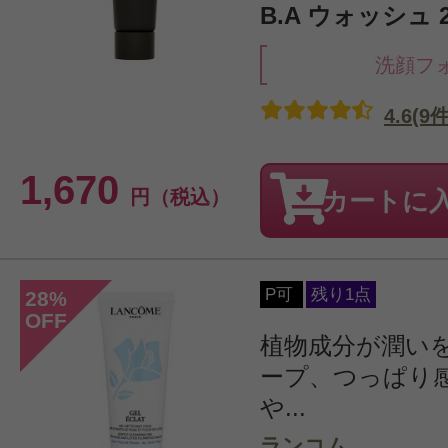
B.A ウォッシュ 2
洗顔フ
4.6(9件
1,670
円（税込）
カートに
P可
残り1点
28
%
OFF
植物成分が潤い
ープ、つっぱり
や...
ランコム