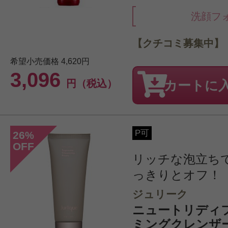
洗顔フ
【クチコミ募集中】
希望小売価格
4,620円
3,096
円（税込）
カートに
P可
26
%
OFF
リッチな泡立ち
っきりとオフ！
ジュリーク
ニュートリディ
ミングクレンザー S