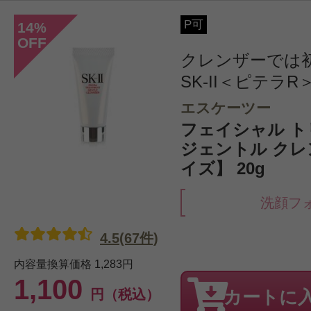
P可
14
%
OFF
クレンザーでは
SK-II＜ピテラR
エスケーツー
フェイシャル 
ジェントル ク
イズ】 20g
洗顔フ
4.5(67件)
内容量換算価格
1,283円
1,100
円（税込）
カートに