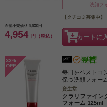
洗顔フ
【クチコミ募集中】
希望小売価格
6,600円
4,954
円（税込）
カートに
P可
32
%
OFF
毎日をベストコ
保つ洗顔フォー
資生堂
クラリファイン
フォーム 125ml