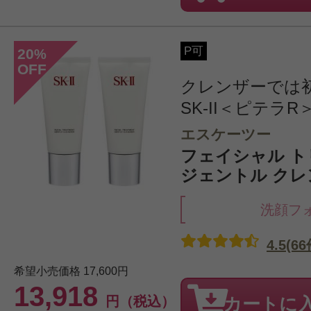
P可
20
%
OFF
クレンザーでは
SK-II＜ピテラR
エスケーツー
フェイシャル 
ジェントル クレン
洗顔フ
4.5(66
希望小売価格
17,600円
13,918
円（税込）
カートに