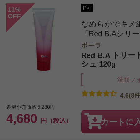
P可
11
%
OFF
なめらかでキメ
「Red B.Aシリー
ポーラ
Red B.A ト
シュ 120g
洗顔フ
4.6(8件
希望小売価格
5,280円
4,680
円（税込）
カートに