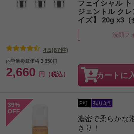
フェイシャル 
ジェントル ク
イズ】 20g x3
洗顔フ
4.5(67件)
内容量換算価格
3,850円
2,660
円（税込）
カートに
P可
残り3点
39
%
OFF
濃密で柔らかな
きり！