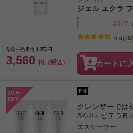
ジェル エクラ フォ
洗顔フ
4.6(15
希望小売価格
4,950円
3,560
円（税込）
カートに
P可
30
%
OFF
クレンザーでは
SK-II＜ピテラR
エスケーツー