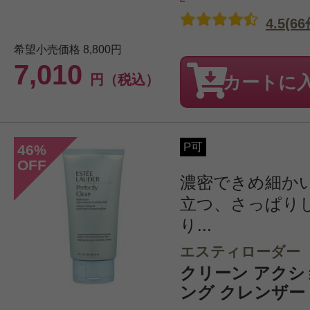
4.5(66
希望小売価格
8,800円
7,010
円（税込）
カートに
P可
46
%
OFF
濃密できめ細か
立つ、さっぱり
り...
エスティローダー
クリーン アクシ
ング クレンザー 1