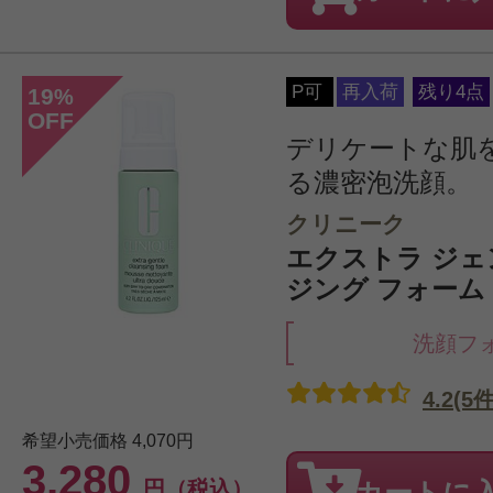
P可
再入荷
残り4点
19
%
OFF
デリケートな肌
る濃密泡洗顔。
クリニーク
エクストラ ジェ
ジング フォーム 1
洗顔フ
4.2(5件
希望小売価格
4,070円
3,280
円（税込）