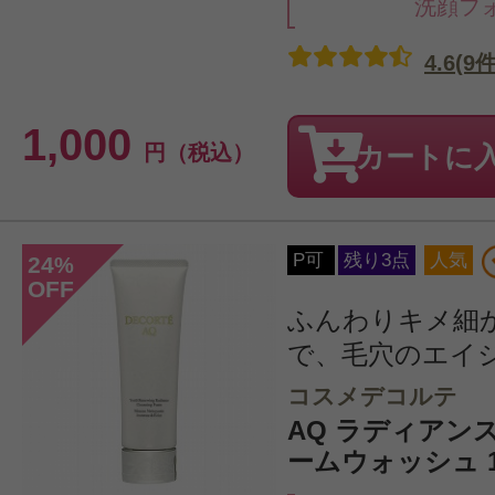
洗顔フ
4.6(9件
1,000
円（税込）
カートに
P可
残り3点
人気
24
%
OFF
ふんわりキメ細
で、毛穴のエイ
コスメデコルテ
AQ ラディアン
ームウォッシュ 1