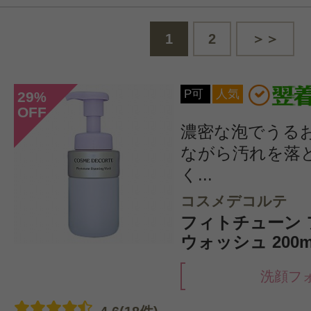
1
2
＞＞
P可
人気
29
%
OFF
濃密な泡でうる
ながら汚れを落
く...
コスメデコルテ
フィトチューン
ウォッシュ 200m
洗顔フ