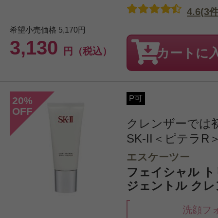
4.6(3件
希望小売価格
5,170円
3,130
円（税込）
カートに
P可
20
%
OFF
クレンザーでは
SK-II＜ピテラR
エスケーツー
フェイシャル 
ジェントル クレン
洗顔フ