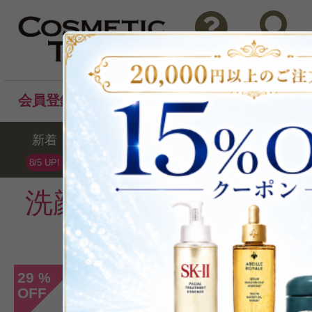
問い合わせ
検索
会員登録後のお買い物でポイントプレゼント！
新着
セール
ランキング
ブラ
8/5 UP!
洗顔フォーム
の週間ラ
1
2
29
39
%
%
OFF
OFF