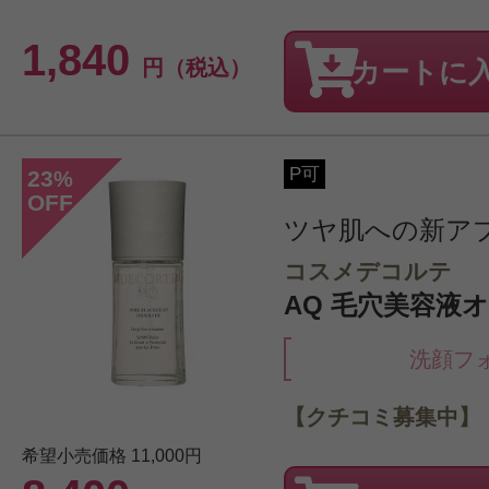
1,840
円（税込）
カートに
P可
23
%
OFF
ツヤ肌への新ア
コスメデコルテ
AQ 毛穴美容液オイ
洗顔フ
【クチコミ募集中】
希望小売価格
11,000円