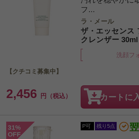
フ...
ラ・メール
ザ・エッセンス
クレンザー 30m
洗顔フ
【クチコミ募集中】
2,456
円（税込）
カートに
P可
残り5点
31
%
OFF