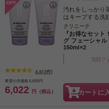
OFF
汚れをしっかり
はキープする洗
クリニーク
『お得なセット
グ フェーシャル
150ml×2
洗顔フ
4.6(3件)
希望小売価格
6,600円
6,022
円（税込）
カートに