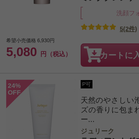
洗顔フ
5(2件)
希望小売価格
6,930円
5,080
円（税込）
カートに
P可
24
%
OFF
天然のやさしい
ズの香りに包ま
ー...
ジュリーク