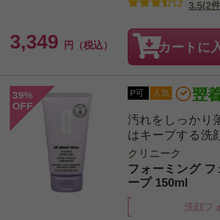
3.5(2件
3,349
円（税込）
カートに
P可
人気
39
%
OFF
汚れをしっかり
はキープする洗
クリニーク
フォーミング フ
ープ 150ml
洗顔フ