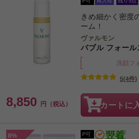
P可
再入荷
残り5点
きめ細かく密度
ーム！
ヴァルモン
バブル フォールス 
洗顔フ
5(4件)
8,850
円（税込）
カートに
P可
8
%