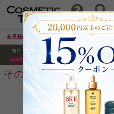
問い合わせ
検索
会員登録後のお買い物でポイントプレゼント！
新着
セール
ランキング
ブラ
8/5 UP!
その他ヘアケア
の週間
1