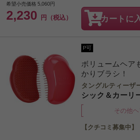
希望小売価格
5,060円
2,230
円（税込）
カートに
P可
ボリュームヘア
かりブラシ！
タングルティーザ
シック＆カーリ
その他ヘ
【クチコミ募集中】