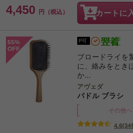
4,450
円（税込）
カートに
P可
55
%
OFF
ブロードライを
に、絡みをとき
か...
アヴェダ
パドル ブラシ
その他ヘ
4.6(34