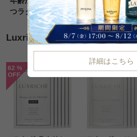
年齢から、重力から、ストレスから
つラグジュアリーなブランド
Luxriche人気ランキング
1
2
詳細はこちら
62
%
OFF