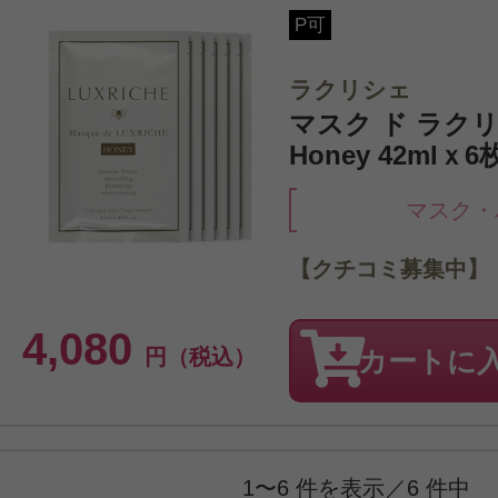
P可
ラクリシェ
マスク ド ラク
Honey 42mlｘ6
マスク・
【クチコミ募集中】
4,080
円（税込）
カートに
1〜6 件を表示／6 件中