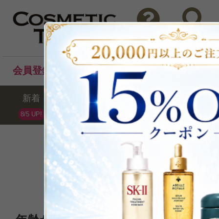
問い合わせ
検索
会員登録後のお買い物でポイントプレゼント！
新着
セール
ランキング
ブラ
8/5 UP!
Luxriche
ラクリシェ
全8点 /最大83%OFF